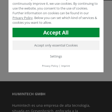
continuously improve it, we use cookies. By continuing to
Contraseña:
use the website, you consent to the use of cookies.
Further information on cookies can be found in our
Privacy Policy
.
Below you can set which kind of services &
cookies you want to allow.
Forgot your password?
Accept All
Accept only essential Cookies
Si aún no es miembro, regístrese
aquí
Settings
Privacy Policy
|
Imprint
HUMINTECH GMBH
Humintech es una empresa de alta tecnología,
situada en Grevenbroich, enfocada a la