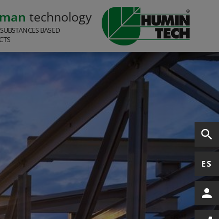
rman
technology
 SUBSTANCES BASED
CTS
ES