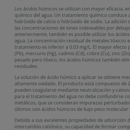
Los ácidos húmicos se utilizan con mayor eficacia, en
químico del agua. Un tratamiento químico conduce a
hidróxido de calcio o hidróxido de sodio. La adición
las concentraciones de iones indeseables por debajo
anteriormente, también es posible utilizar los ácido
agua. La concentración residual de metales tóxicos e
tratamiento es inferior a 0.03 mg/L. El mayor efect
(Pb), mercurio (Hg), cadmio (Cd), cobre (Cu), zinc (Zn
pesado pero tóxico, los ácidos húmicos también elim
residuales.
La solución de ácido húmico a aplicar se obtiene med
altamente oxidado. El producto está compuesto de á
pueden coagularse mediante neutralización y catione
para el tratamiento del agua no debe confundirse c
metálicos, que se consideran impurezas perturbadora
últimos son ácidos húmicos de bajo peso molecular 
Debido a sus excelentes propiedades de adsorción de 
intercambio catiónico, su capacidad de formar compl