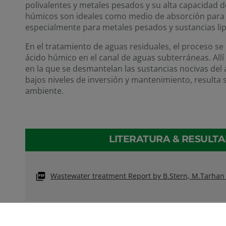
polivalentes y metales pesados y su alta capacidad d
húmicos son ideales como medio de absorción para 
especialmente para metales pesados y sustancias lipo
En el tratamiento de aguas residuales, el proceso se 
ácido húmico en el canal de aguas subterráneas. All
en la que se desmantelan las sustancias nocivas del
bajos niveles de inversión y mantenimiento, resulta 
ambiente.
LITERATURA & RESULT
Wastewater treatment Report by B.Stern, M.Tarha