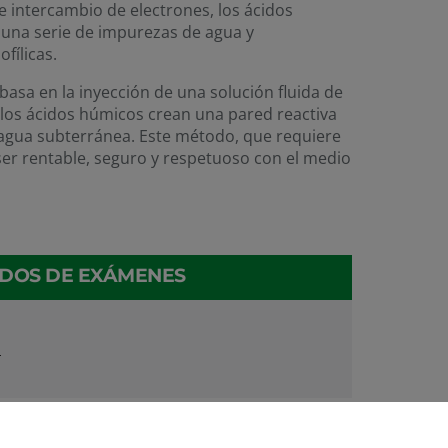
e intercambio de electrones, los ácidos
una serie de impurezas de agua y
fílicas.
basa en la inyección de una solución fluida de
í los ácidos húmicos crean una pared reactiva
 agua subterránea. Este método, que requiere
ser rentable, seguro y respetuoso con el medio
ADOS DE EXÁMENES
n